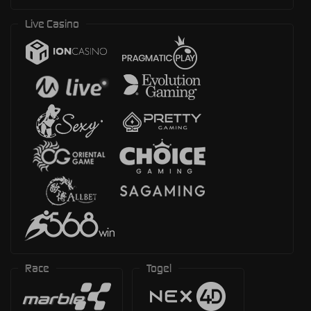
Live Casino
Race
Togel