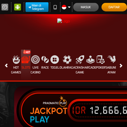
Main di
MASUK
DAFTAR
Telegram
HOT
SLOTS
LIVE
RACE
TOGEL
OLAHRAGA
CRASH
ARCADE
POKER
SABUNG
PROMO
GAMES
CASINO
GAME
AYAM
IDR
12,666,
JACKPOT
PLAY