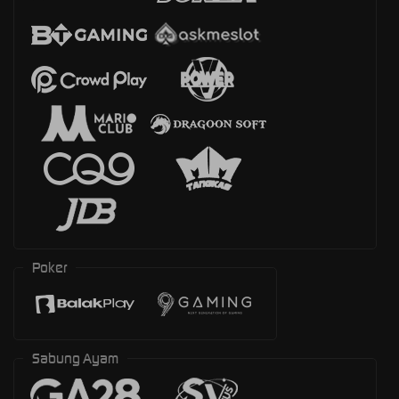
Poker
Sabung Ayam