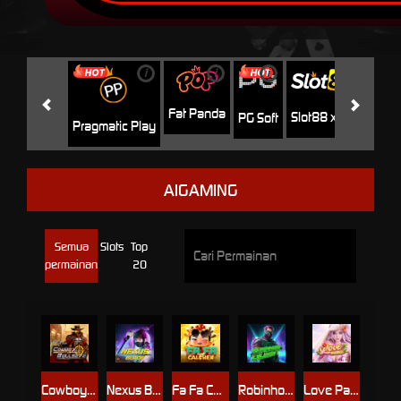
i
i
i
i
i
Facha
Fat Panda
Slot88 x PP
PG Soft
Pragmatic Play
AIGAMING
Semua
Slots
Top
permainan
20
Cowboy Bullseye
Nexus Blade
Fa Fa Caishen
Robinhood Quest
Love Paradise