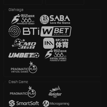
Olahraga
Crash Game