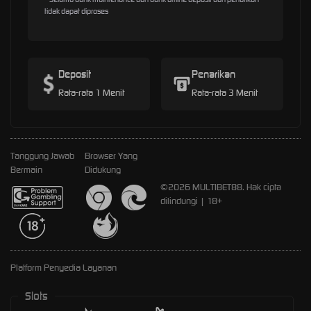
tidak dapat diproses
Deposit
Penarikan
Rata-rata 1 Menit
Rata-rata 3 Menit
Tanggung Jawab
Browser Yang
Bermain
Didukung
©2026 MULTIBET88. Hak cipta
dilindungi | 18+
Platform Penyedia Layanan
Slots