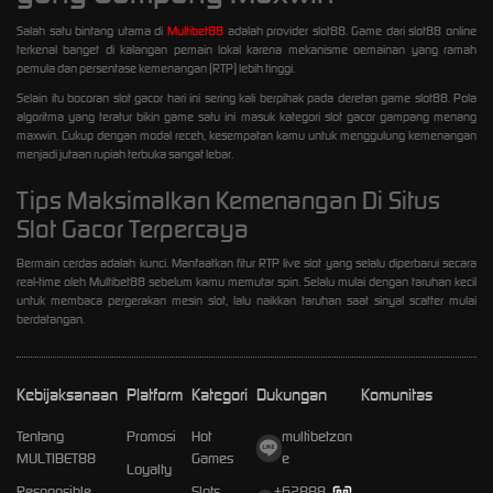
Salah satu bintang utama di
Multibet88
adalah provider slot88. Game dari slot88 online
terkenal banget di kalangan pemain lokal karena mekanisme oemainan yang ramah
pemula dan persentase kemenangan (RTP) lebih tinggi.
Selain itu bocoran slot gacor hari ini sering kali berpihak pada deretan game slot88. Pola
algoritma yang teratur bikin game satu ini masuk kategori slot gacor gampang menang
maxwin. Cukup dengan modal receh, kesempatan kamu untuk menggulung kemenangan
menjadi jutaan rupiah terbuka sangat lebar.
Tips Maksimalkan Kemenangan Di Situs
Slot Gacor Terpercaya
Bermain cerdas adalah kunci. Manfaatkan fitur RTP live slot yang selalu diperbarui secara
real-time oleh Multibet88 sebelum kamu memutar spin. Selalu mulai dengan taruhan kecil
untuk membaca pergerakan mesin slot, lalu naikkan taruhan saat sinyal scatter mulai
berdatangan.
Kebijaksanaan
Platform
Kategori
Dukungan
Komunitas
Tentang
Promosi
Hot
multibetzon
MULTIBET88
Games
e
Loyalty
Responsible
Slots
+62888