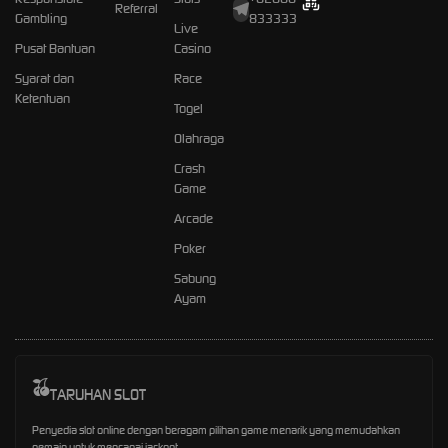
Referral
Gambling
833333
Live
Pusat Bantuan
Casino
Syarat dan
Race
Ketentuan
Togel
Olahraga
Crash
Game
Arcade
Poker
Sabung
Ayam
TARUHAN SLOT
Penyedia slot online dengan beragam pilihan game menarik yang memudahkan
pemain untuk mencapai jackpot