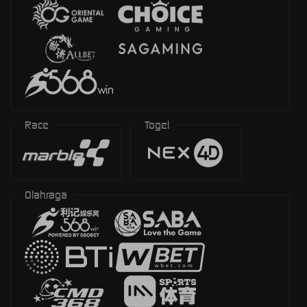
Race
Togel
Olahraga