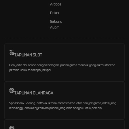
Arcade
Poker
Sabung
Ayam
TARUHAN SLOT
Penyedia slot online dengan beragam pilihan game menarik yang memudahkan
pemain untuk mencapai jackpot
TARUHAN OLAHRAGA
Sportsbook Gaming Platform Terbaik menawarkan lebih banyak game, odds yang
lebih tinggi, dan menyediakan pilihan yang lebih banyak untuk pemain.