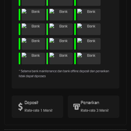
* Selama bank maintenance dan bank offline deposit dan penarikan
tidak dapat diproses
Deposit
Penarikan
Rata-rata 1 Menit
Rata-rata 3 Menit