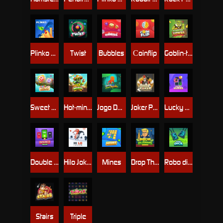
Plinko 1000
Twist
Bubbles
Сoinflip
Goblin-tower
Sweet Keno
Hot-mines
Jogo Do Bicho
Joker Poker
Lucky mines
Double Online
Hilo Joker
Mines
Drop The Billionaire
Robo dice
Stairs
Triple