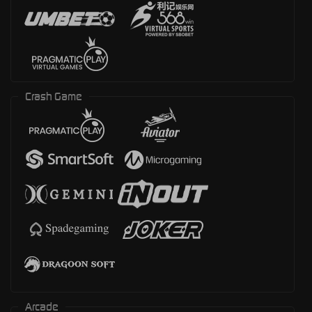
Crash Game
Arcade