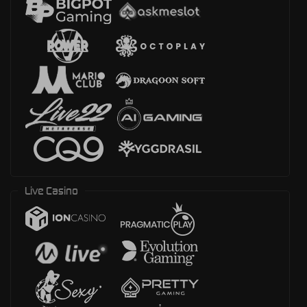
Live Casino