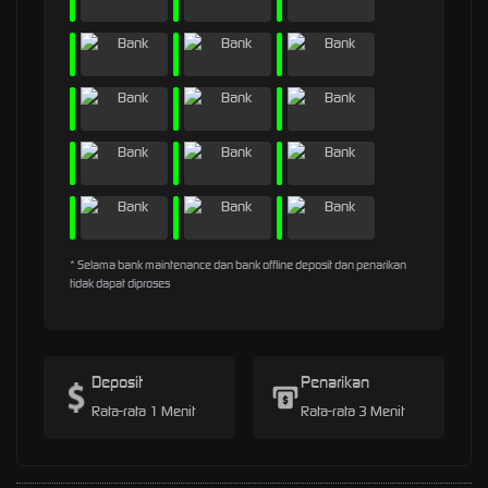
* Selama bank maintenance dan bank offline deposit dan penarikan
tidak dapat diproses
Deposit
Penarikan
Rata-rata 1 Menit
Rata-rata 3 Menit