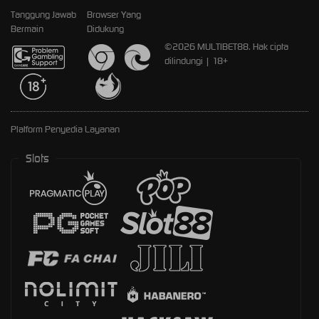
Tanggung Jawab
Browser Yang
Bermain
Didukung
©2026 MULTIBET88. Hak cipta
dilindungi | 18+
Platform Penyedia Layanan
Slots