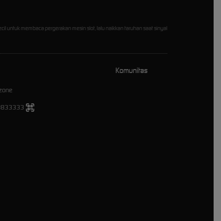
ecil untuk membaca pergerakan mesin slot, lalu naikkan taruhan saat sinyal
Komunitas
tzone
8833333