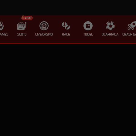
GAMES
SLOTS
LIVE CASINO
RACE
TOGEL
OLAHRAGA
CRASH 