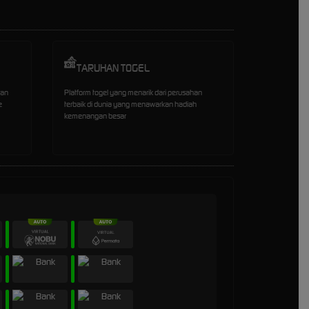
TARUHAN TOGEL
aan
Platform togel yang menarik dari perusahan
e
terbaik di dunia yang menawarkan hadiah
kemenangan besar