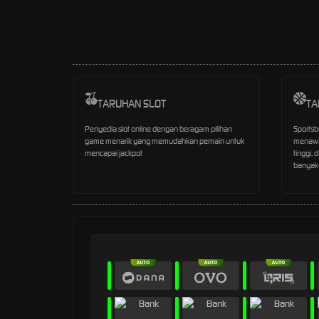
TARUHAN SLOT
TA
Penyedia slot online dengan beragam pilihan
Sportsb
game menarik yang memudahkan pemain untuk
menawar
mencapai jackpot
tinggi,
banyak 