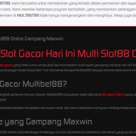
BET88
, kami berusaha untuk memberikan yang terbaik dalam permainan dan laya
 kami. Kami memiliki beberapa program berhadiah, yang memberikan pelanggan 
Bermain di
MULTIBET88
tidak hanya menyenangkan dan menghibur, tetapi juga s
 Slot88 Online Gampang Maxwin
Slot Gacor Hari Ini Multi Slot
slot gacor
yang tidak cuma umbar janji tapi memberikan bukti nyata gampang menang hari ini? Kala
 kemenangan besar tanpa ribet. Yuk, kita bahas kenapa Multibet88 bisa jadi rekomendasi utama min
 Gacor Multibet88?
h langkah pertama menuju maxwin. Multibet88 merupakan salah satu situs
slot gacor hari ini
yang sud
okir.
 transaksi berjalan transparan dan super cepat. Jadi, kamu bisa fokus menyusun strategi tanpa pe
ne yang Gampang Maxwin
slot88 online terkenal banget di kalangan pemain lokal karena mekanisme oemainan yang ramah p