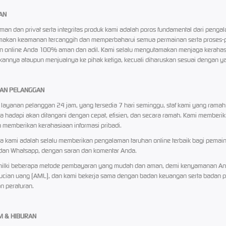
AN
an dan privat serta integritas produk kami adalah poros fundamental dari penga
akan keamanan tercanggih dan memperbaharui semua permainan serta proses-p
n online Anda 100% aman dan adil. Kami selalu mengutamakan menjaga kerahasia
nnya ataupun menjualnya ke pihak ketiga, kecuali diharuskan sesuai dengan yan
AN PELANGGAN
layanan pelanggan 24 jam, yang tersedia 7 hari seminggu, staf kami yang ram
 hadapi akan ditangani dengan cepat, efisien, dan secara ramah. Kami memberik
memberikan kerahasiaan informasi pribadi.
a kami adalah selalu memberikan pengalaman taruhan online terbaik bagi pemain
 dan Whatsapp, dengan saran dan komentar Anda.
ilki beberapa metode pembayaran yang mudah dan aman, demi kenyamanan Anda.
ucian uang (AML), dan kami bekerja sama dengan badan keuangan serta badan pe
n peraturan.
 & HIBURAN