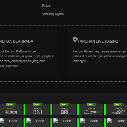
Poker
Sabung Ayam
RUHAN OLAHRAGA
TARUHAN LIVE KASINO
ook Gaming Platform Terbaik
Platform Pilihan bagi perusahaan-perusa
kan lebih banyak game, odds yang lebih
terbaik di dunia, dengan pilihan variasi g
 dan menyediakan pilihan yang lebih
terbanyak
untuk pemain.