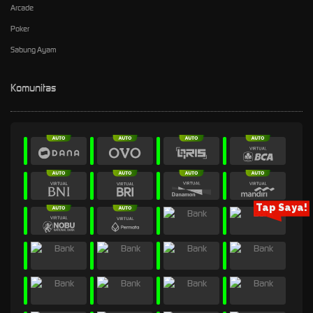
Arcade
Poker
Sabung Ayam
Komunitas
Tap Saya!