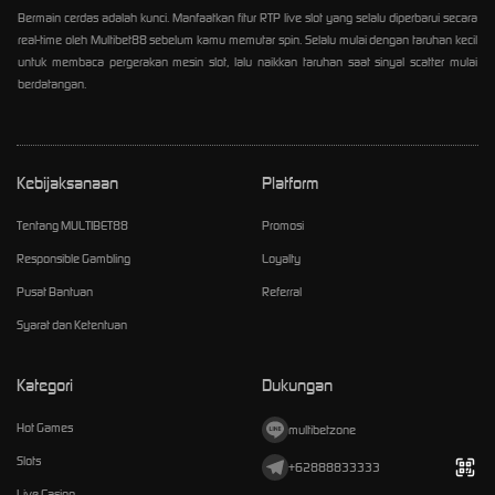
Bermain cerdas adalah kunci. Manfaatkan fitur RTP live slot yang selalu diperbarui secara
real-time oleh Multibet88 sebelum kamu memutar spin. Selalu mulai dengan taruhan kecil
untuk membaca pergerakan mesin slot, lalu naikkan taruhan saat sinyal scatter mulai
berdatangan.
Kebijaksanaan
Platform
Tentang MULTIBET88
Promosi
Responsible Gambling
Loyalty
Pusat Bantuan
Referral
Syarat dan Ketentuan
Kategori
Dukungan
Hot Games
multibetzone
Slots
+62888833333
Live Casino