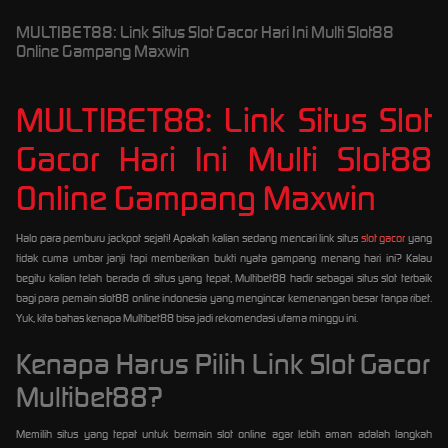
MULTIBET88: Link Situs Slot Gacor Hari Ini Multi Slot88
Online Gampang Maxwin
MULTIBET88: Link Situs Slot
Gacor Hari Ini Multi Slot88
Online Gampang Maxwin
Halo para pemburu jackpot sejati! Apakah kalian sedang mencari link situs
slot gacor
yang
tidak cuma umbar janji tapi memberikan bukti nyata gampang menang hari ini? Kalau
begitu kalian telah berada di situs yang tepat, Multibet88 hadir sebagai situs slot terbaik
bagi para pemain slot88 online indonesia yang mengincar kemenangan besar tanpa ribet.
Yuk, kita bahas kenapa Multibet88 bisa jadi rekomendasi utama minggu ini.
Kenapa Harus Pilih Link Slot Gacor
Multibet88?
Memilih situs yang tepat untuk bermain slot online agar lebih aman adalah langkah