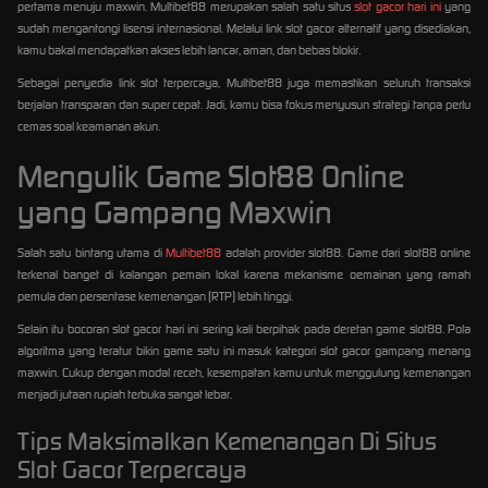
pertama menuju maxwin. Multibet88 merupakan salah satu situs
slot gacor hari ini
yang
sudah mengantongi lisensi internasional. Melalui link slot gacor alternatif yang disediakan,
kamu bakal mendapatkan akses lebih lancar, aman, dan bebas blokir.
Sebagai penyedia link slot terpercaya, Multibet88 juga memastikan seluruh transaksi
berjalan transparan dan super cepat. Jadi, kamu bisa fokus menyusun strategi tanpa perlu
cemas soal keamanan akun.
Mengulik Game Slot88 Online
yang Gampang Maxwin
Salah satu bintang utama di
Multibet88
adalah provider slot88. Game dari slot88 online
terkenal banget di kalangan pemain lokal karena mekanisme oemainan yang ramah
pemula dan persentase kemenangan (RTP) lebih tinggi.
Selain itu bocoran slot gacor hari ini sering kali berpihak pada deretan game slot88. Pola
algoritma yang teratur bikin game satu ini masuk kategori slot gacor gampang menang
maxwin. Cukup dengan modal receh, kesempatan kamu untuk menggulung kemenangan
menjadi jutaan rupiah terbuka sangat lebar.
Tips Maksimalkan Kemenangan Di Situs
Slot Gacor Terpercaya