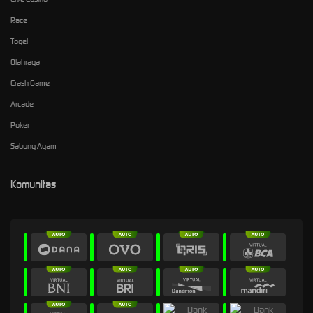
Race
Togel
Olahraga
Crash Game
Arcade
Poker
Sabung Ayam
Komunitas