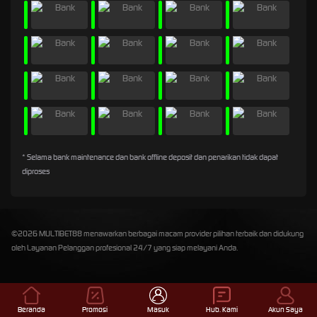
* Selama bank maintenance dan bank offline deposit dan penarikan tidak dapat
diproses
©2026 MULTIBET88 menawarkan berbagai macam provider pilihan terbaik dan didukung
oleh Layanan Pelanggan profesional 24/7 yang siap melayani Anda.
Beranda
Promosi
Masuk
Hub. Kami
Akun Saya