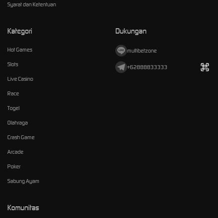
Syarat dan Ketentuan
Kategori
Dukungan
Hot Games
multibetzone
Slots
+62888833333
Live Casino
Race
Togel
Olahraga
Crash Game
Arcade
Poker
Sabung Ayam
Komunitas