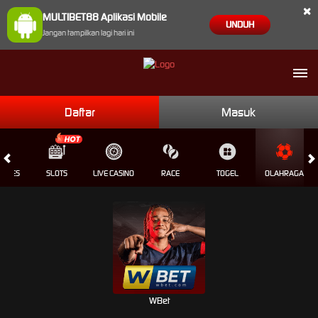
×
MULTIBET88 Aplikasi Mobile
UNDUH
Jangan tampilkan lagi hari ini
Daftar
Masuk
GAMES
SLOTS
LIVE CASINO
RACE
TOGEL
OLAHRAGA
WBet