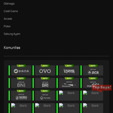
Olahraga
Crash Game
Arcade
Poker
Sabung Ayam
Komunitas
Tap Saya!