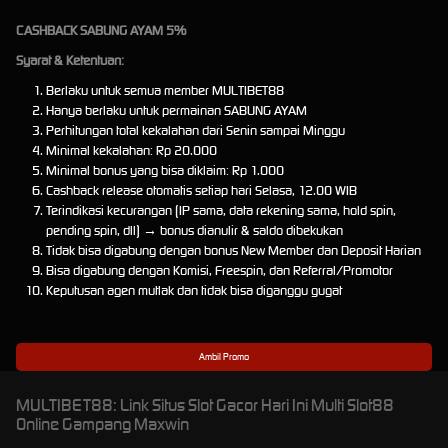
CASHBACK SABUNG AYAM 5%
Syarat & Ketentuan:
Berlaku untuk semua member MULTIBET88
Hanya berlaku untuk permainan SABUNG AYAM
Perhitungan total kekalahan dari Senin sampai Minggu
Minimal kekalahan: Rp 20.000
Minimal bonus yang bisa diklaim: Rp 1.000
Cashback release otomatis setiap hari Selasa, 12.00 WIB
Terindikasi kecurangan (IP sama, data rekening sama, hold spin,
pending spin, dll) → bonus dianulir & saldo dibekukan
Tidak bisa digabung dengan bonus New Member dan Deposit Harian
Bisa digabung dengan Komisi, Freespin, dan Referral/Promotor
Keputusan agen mutlak dan tidak bisa diganggu gugat
Ambil Promo
MULTIBET88: Link Situs Slot Gacor Hari Ini Multi Slot88
Online Gampang Maxwin