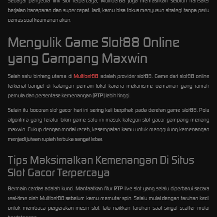
Sebagai penyedia link slot terpercaya, Multibet88 juga memastikan seluruh transaksi
berjalan transparan dan super cepat. Jadi, kamu bisa fokus menyusun strategi tanpa perlu
cemas soal keamanan akun.
Mengulik Game Slot88 Online
yang Gampang Maxwin
Salah satu bintang utama di
Multibet88
adalah provider slot88. Game dari slot88 online
terkenal banget di kalangan pemain lokal karena mekanisme oemainan yang ramah
pemula dan persentase kemenangan (RTP) lebih tinggi.
Selain itu bocoran slot gacor hari ini sering kali berpihak pada deretan game slot88. Pola
algoritma yang teratur bikin game satu ini masuk kategori slot gacor gampang menang
maxwin. Cukup dengan modal receh, kesempatan kamu untuk menggulung kemenangan
menjadi jutaan rupiah terbuka sangat lebar.
Tips Maksimalkan Kemenangan Di Situs
Slot Gacor Terpercaya
Bermain cerdas adalah kunci. Manfaatkan fitur RTP live slot yang selalu diperbarui secara
real-time oleh Multibet88 sebelum kamu memutar spin. Selalu mulai dengan taruhan kecil
untuk membaca pergerakan mesin slot, lalu naikkan taruhan saat sinyal scatter mulai