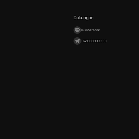
Dukungan
multibetzone
+62888833333