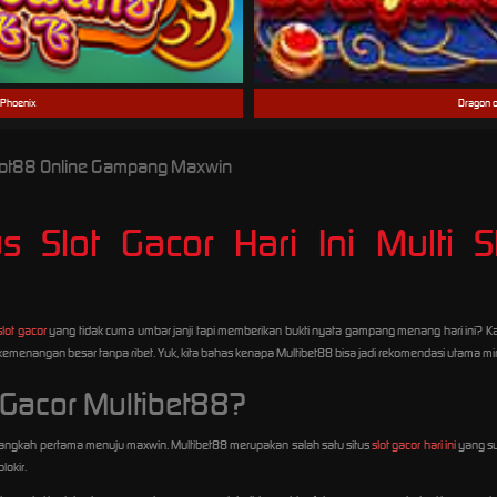
 Phoenix
Dragon o
i Slot88 Online Gampang Maxwin
s Slot Gacor Hari Ini Multi
slot gacor
yang tidak cuma umbar janji tapi memberikan bukti nyata gampang menang hari ini? Kala
 kemenangan besar tanpa ribet. Yuk, kita bahas kenapa Multibet88 bisa jadi rekomendasi utama min
t Gacor Multibet88?
h langkah pertama menuju maxwin. Multibet88 merupakan salah satu situs
slot gacor hari ini
yang sud
lokir.