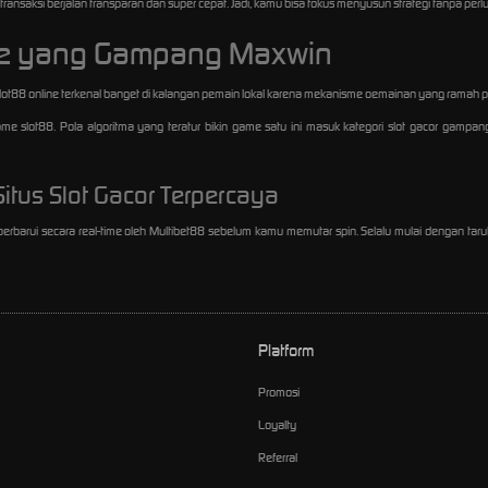
 transaksi berjalan transparan dan super cepat. Jadi, kamu bisa fokus menyusun strategi tanpa pe
ine yang Gampang Maxwin
slot88 online terkenal banget di kalangan pemain lokal karena mekanisme oemainan yang ramah 
tan game slot88. Pola algoritma yang teratur bikin game satu ini masuk kategori slot gacor 
tus Slot Gacor Terpercaya
diperbarui secara real-time oleh Multibet88 sebelum kamu memutar spin. Selalu mulai dengan tar
Platform
Promosi
Loyalty
Referral