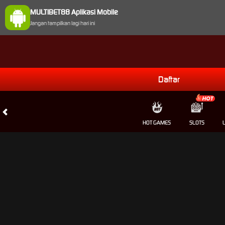
MULTIBET88 Aplikasi Mobile
Jangan tampilkan lagi hari ini
Daftar
HOT GAMES
SLOTS