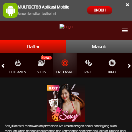
×
MULTIBET88 Aplikasi Mobile
UNDUH
Jangan tampilkan lagi hari ini
Daftar
Masuk
HOT GAMES
SLOTS
LIVE CASINO
RACE
TOGEL
OL
Sexy Baccarat menawarkan permainan live kasino dengan dealer cantik yang akan
melayani Anda dengan kenyamanan dan ketenangan saat bermain Bakarat, Dragon Tiger,