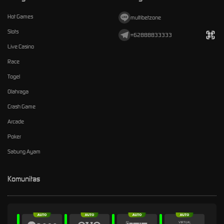
Hot Games
multibetzone
Slots
+62888833333
Live Casino
Race
Togel
Olahraga
Crash Game
Arcade
Poker
Sabung Ayam
Komunitas