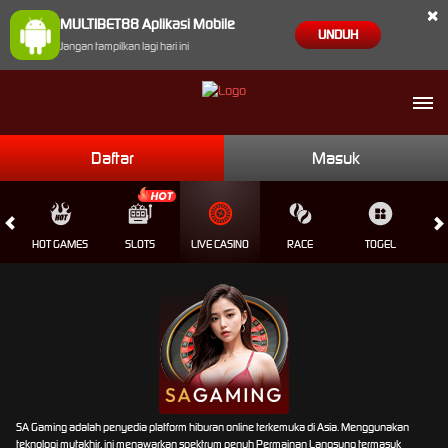
×
MULTIBET88 Aplikasi Mobile
UNDUH
Jangan tampilkan lagi hari ini
Daftar
Masuk
HOT GAMES
SLOTS
LIVE CASINO
RACE
TOGEL
OL
SA Gaming adalah penyedia platform hiburan online terkemuka di Asia. Menggunakan
teknologi mutakhir, ini menawarkan spektrum penuh Permainan Langsung termasuk