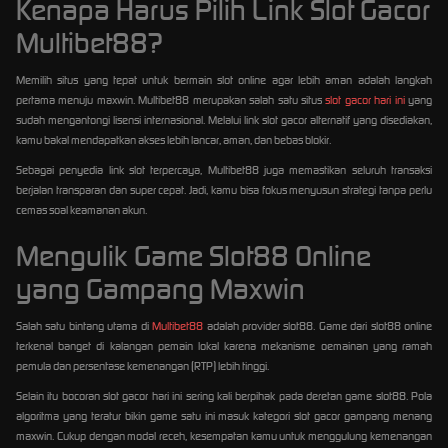
Kenapa Harus Pilih Link Slot Gacor
Multibet88?
Memilih situs yang tepat untuk bermain slot online agar lebih aman adalah langkah
pertama menuju maxwin. Multibet88 merupakan salah satu situs
slot gacor hari ini
yang
sudah mengantongi lisensi internasional. Melalui link slot gacor alternatif yang disediakan,
kamu bakal mendapatkan akses lebih lancar, aman, dan bebas blokir.
Sebagai penyedia link slot terpercaya, Multibet88 juga memastikan seluruh transaksi
berjalan transparan dan super cepat. Jadi, kamu bisa fokus menyusun strategi tanpa perlu
cemas soal keamanan akun.
Mengulik Game Slot88 Online
yang Gampang Maxwin
Salah satu bintang utama di
Multibet88
adalah provider slot88. Game dari slot88 online
terkenal banget di kalangan pemain lokal karena mekanisme oemainan yang ramah
pemula dan persentase kemenangan (RTP) lebih tinggi.
Selain itu bocoran slot gacor hari ini sering kali berpihak pada deretan game slot88. Pola
algoritma yang teratur bikin game satu ini masuk kategori slot gacor gampang menang
maxwin. Cukup dengan modal receh, kesempatan kamu untuk menggulung kemenangan