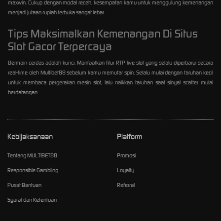
maxwin. Cukup dengan modal receh, kesempatan kamu untuk menggulung kemenangan
menjadi jutaan rupiah terbuka sangat lebar.
Tips Maksimalkan Kemenangan Di Situs
Slot Gacor Terpercaya
Bermain cerdas adalah kunci. Manfaatkan fitur RTP live slot yang selalu diperbarui secara
real-time oleh Multibet88 sebelum kamu memutar spin. Selalu mulai dengan taruhan kecil
untuk membaca pergerakan mesin slot, lalu naikkan taruhan saat sinyal scatter mulai
berdatangan.
Kebijaksanaan
Platform
Tentang MULTIBET88
Promosi
Responsible Gambling
Loyalty
Pusat Bantuan
Referral
Syarat dan Ketentuan