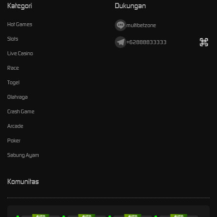
Kategori
Dukungan
Hot Games
multibetzone
Slots
+62888833333
Live Casino
Race
Togel
Olahraga
Crash Game
Arcade
Poker
Sabung Ayam
Komunitas