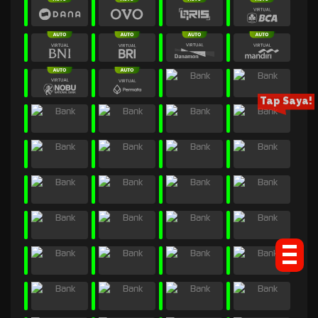
Tap Saya!