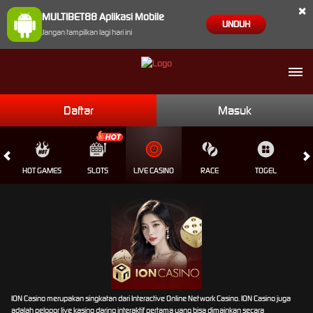
×
MULTIBET88 Aplikasi Mobile
UNDUH
Jangan tampilkan lagi hari ini
Daftar
Masuk
HOT GAMES
SLOTS
LIVE CASINO
RACE
TOGEL
OL
ION Casino merupakan singkatan dari Interactive Online Network Casino. ION Casino juga
adalah pelopor live kasino daring interaktif pertama yang bisa dimainkan secara