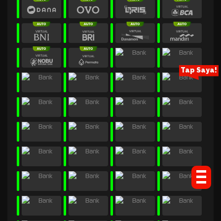
Tap Saya!