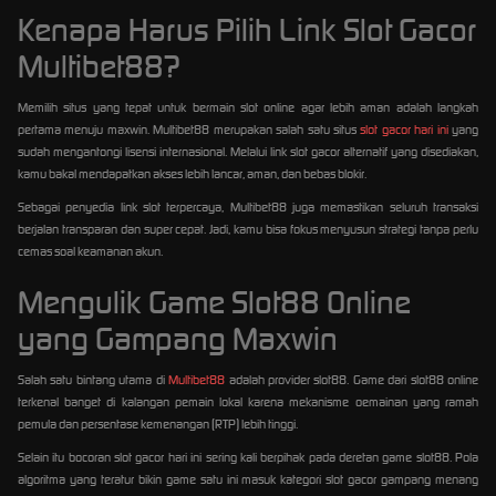
Kenapa Harus Pilih Link Slot Gacor
Multibet88?
Memilih situs yang tepat untuk bermain slot online agar lebih aman adalah langkah
pertama menuju maxwin. Multibet88 merupakan salah satu situs
slot gacor hari ini
yang
sudah mengantongi lisensi internasional. Melalui link slot gacor alternatif yang disediakan,
kamu bakal mendapatkan akses lebih lancar, aman, dan bebas blokir.
Sebagai penyedia link slot terpercaya, Multibet88 juga memastikan seluruh transaksi
berjalan transparan dan super cepat. Jadi, kamu bisa fokus menyusun strategi tanpa perlu
cemas soal keamanan akun.
Mengulik Game Slot88 Online
yang Gampang Maxwin
Salah satu bintang utama di
Multibet88
adalah provider slot88. Game dari slot88 online
terkenal banget di kalangan pemain lokal karena mekanisme oemainan yang ramah
pemula dan persentase kemenangan (RTP) lebih tinggi.
Selain itu bocoran slot gacor hari ini sering kali berpihak pada deretan game slot88. Pola
algoritma yang teratur bikin game satu ini masuk kategori slot gacor gampang menang